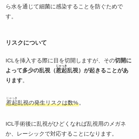
ら
水を通じて細菌に感染することを防ぐため
で
す。
リスクについて
ICLを挿入する際に目を切開しますが、その
切開に
じゃっき
よって多少の乱視（
惹起
乱視）が起きることがあ
ります
。
じゃっき
惹起
乱視の発生リスクは数%
。
ICL手術後に乱視がひどくなれば乱視用のメガネ
か、レーシックで対応することになります。