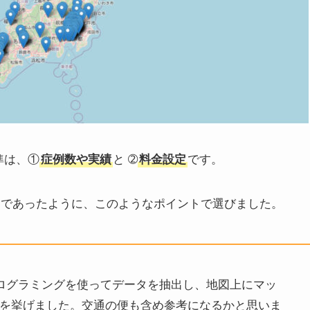
準は、
①
症例数や実績
と ➁
料金設定
です。
うであったように、このようなポイントで選びました。
プログラミングを使ってデータを抽出し、地図上にマッ
を挙げました。交通の便も含め参考になるかと思いま