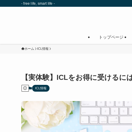
- free life, smart life -
トップページ
ホーム
ICL情報
【実体験】ICLをお得に受けるに
ICL情報