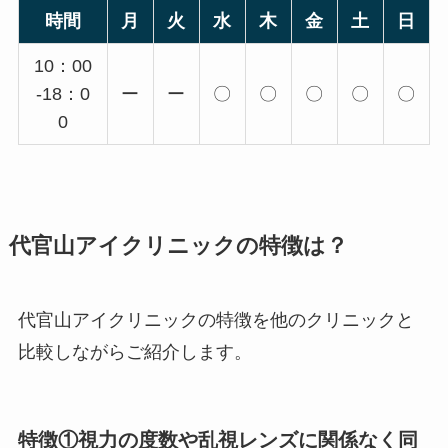
時間
月
火
水
木
金
土
日
10：00
-18：0
ー
ー
〇
〇
〇
〇
〇
0
代官山アイクリニックの特徴は？
代官山アイクリニックの特徴を他のクリニックと
比較しながらご紹介します。
特徴①視力の度数や乱視レンズに関係なく同