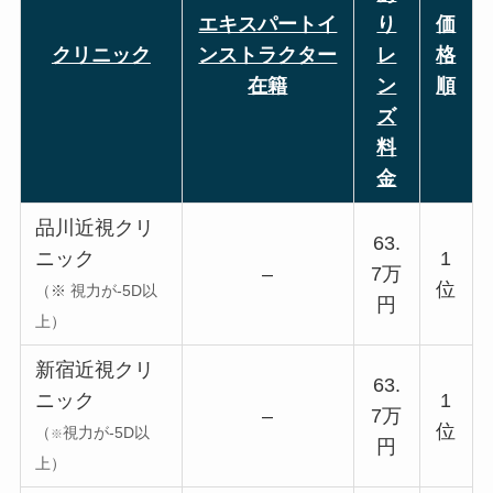
エキスパートイ
り
価
クリニック
ンストラクター
レ
格
在籍
ン
順
ズ
料
金
品川近視クリ
63.
ニック
1
–
7万
位
（
※
視力が-5D以
円
上）
新宿近視クリ
63.
ニック
1
–
7万
位
（
視力が-5D以
※
円
上）