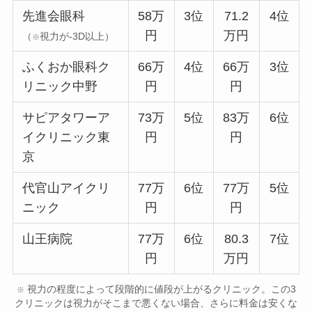
先進会眼科
58万
3位
71.2
4位
円
万円
（
視力が-3D以上）
※
ふくおか眼科ク
66万
4位
66万
3位
リニック中野
円
円
サピアタワーア
73万
5位
83万
6位
イクリニック東
円
円
京
代官山アイクリ
77万
6位
77万
5位
ニック
円
円
山王病院
77万
6位
80.3
7位
円
万円
視力の程度によって段階的に値段が上がるクリニック。この3
※
クリニックは視力がそこまで悪くない場合、さらに料金は安くな