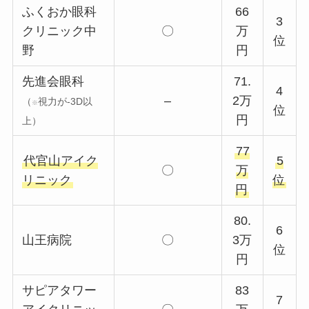
ふくおか眼科
66
3
クリニック中
〇
万
位
野
円
先進会眼科
71.
4
–
2万
（
視力が-3D以
※
位
円
上）
77
代官山アイク
5
〇
万
リニック
位
円
80.
6
山王病院
〇
3万
位
円
サピアタワー
83
7