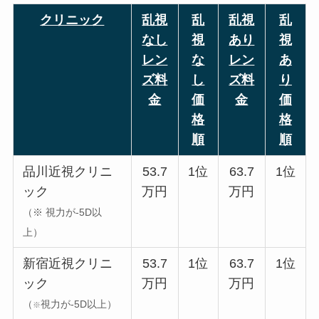
クリニック
乱視
乱
乱視
乱
なし
視
あり
視
レン
な
レン
あ
ズ料
し
ズ料
り
金
価
金
価
格
格
順
順
品川近視クリニ
53.7
1位
63.7
1位
ック
万円
万円
（
※
視力が-5D以
上）
新宿近視クリニ
53.7
1位
63.7
1位
ック
万円
万円
（
視力が-5D以上）
※