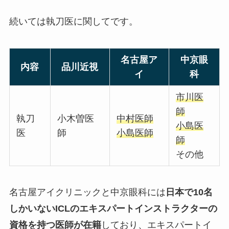
続いては執刀医に関してです。
名古屋ア
中京眼
内容
品川近視
イ
科
市川医
師
執刀
小木曽医
中村医師
小島医
医
師
小島医師
師
その他
名古屋アイクリニックと中京眼科には
日本で10名
しかいないICLのエキスパートインストラクターの
資格を持つ医師が在籍
しており、エキスパートイ