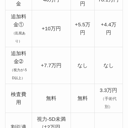
金
円
追加料
金①
+5.5万
+4.4万
+10万円
円
円
（
乱視あ
り
）
追加料
金➁
+7.7万円
なし
なし
（
視力が-5
D以上
）
3.3万円
検査費
無料
無料
（手術代
用
別）
視力-5D未満
割引適
は2万円