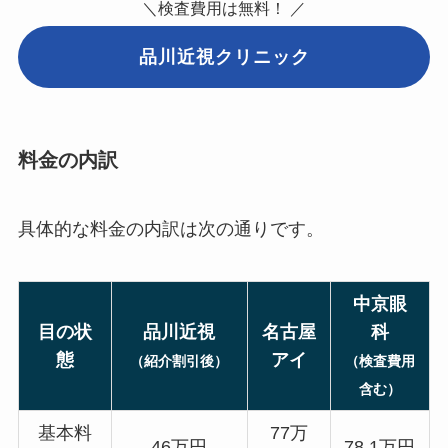
＼検査費用は無料！ ／
品川近視クリニック
料金の内訳
具体的な料金の内訳は次の通りです。
中京眼
目の状
品川近視
名古屋
科
態
アイ
（紹介割引後）
（検査費用
含む）
基本料
77万
46万円
78.1万円