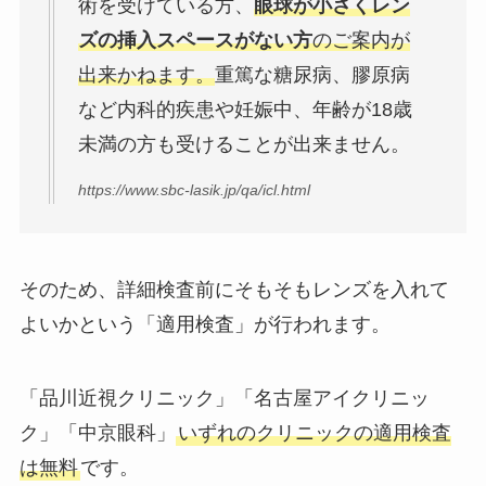
術を受けている方、
眼球が小さくレン
ズの挿入スペースがない方
のご案内が
出来かねます。
重篤な糖尿病、膠原病
など内科的疾患や妊娠中、年齢が18歳
未満の方も受けることが出来ません。
https://www.sbc-lasik.jp/qa/icl.html
そのため、詳細検査前にそもそもレンズを入れて
よいかという「適用検査」が行われます。
「品川近視クリニック」「名古屋アイクリニッ
ク」「中京眼科」
いずれのクリニックの適用検査
は無料
です。