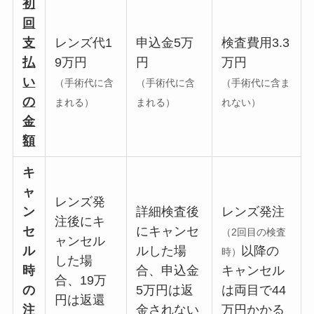
初
回
支
レンズ代1
申込金5万
検査費用3.3
払
9万円
円
万円
い
（手術代に含
（手術代に含
（手術代に含ま
の
まれる）
まれる）
れない）
金
額
キ
ャ
レンズ発
ン
詳細検査後
レンズ発注
注後にキ
セ
にキャンセ
（2回目の検査
ャンセル
ル
ルした場
以降の
時）
した場
時
合、申込金
キャンセル
合、19万
の
5万円は返
は両目で44
円は返還
注
金されない
万円かかる