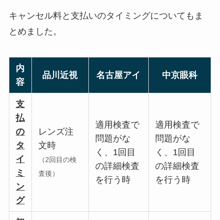
キャンセル料と支払いのタイミングについてもま
とめました。
内
品川近視
名古屋アイ
中京眼科
容
支
払
適用検査で
適用検査で
の
レンズ注
問題がな
問題がな
タ
文時
く、1回目
く、1回目
イ
（2回目の検
の詳細検査
の詳細検査
ミ
査後）
を行う時
を行う時
ン
グ