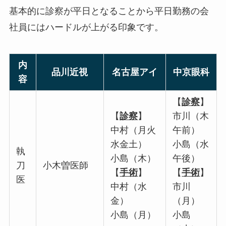
基本的に診察が平日となることから平日勤務の会
社員にはハードルが上がる印象です。
内
品川近視
名古屋アイ
中京眼科
容
【
診察
】
【
診察
】
市川（
木
中村（月火
午前
）
水金土）
小島（
水
執
小島（木）
午後
）
刀
小木曽医師
【
手術
】
【
手術
】
医
中村（水
市川
金）
（月）
小島（月）
小島