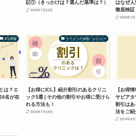
記①（きっかけは？選んだ基準は？）
はなぜ人
徹底検証
2026年7月19日
2026年7月
ICL情報
クリニック比較・レビュー
スとは？エ
【お得にICL】紹介割引のあるクリニ
【お得情
16名が在
ック5選 | その他の割引やお得に受けら
サピアタ
れる方法も！
割引はあ
法をご紹
2026年7月19日
2024年4月