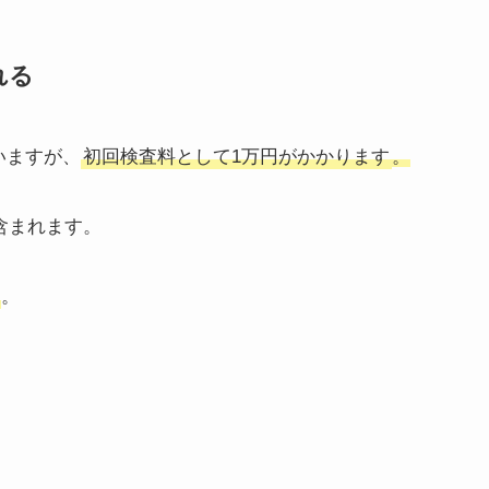
れる
いますが、
初回検査料として1万円がかかります
。
含まれます。
。