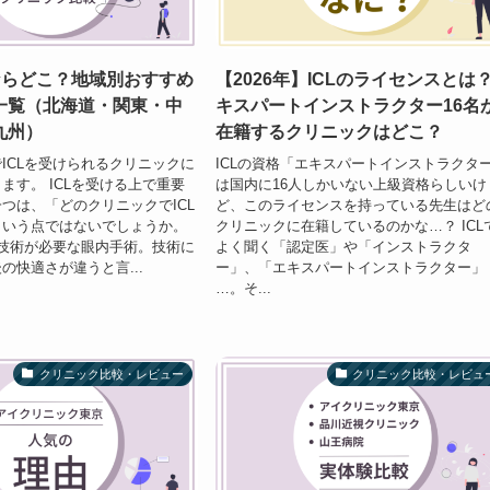
ならどこ？地域別おすすめ
【2026年】ICLのライセンスとは
一覧（北海道・関東・中
キスパートインストラクター16名
九州）
在籍するクリニックはどこ？
ICLを受けられるクリニックに
ICLの資格「エキスパートインストラクタ
ます。 ICLを受ける上で重要
は国内に16人しかいない上級資格らしいけ
つは、「どのクリニックでICL
ど、このライセンスを持っている先生はど
という点ではないでしょうか。
クリニックに在籍しているのかな…？ ICL
の技術が必要な眼内手術。技術に
よく聞く「認定医」や「インストラクタ
の快適さが違うと言...
ー」、「エキスパートインストラクター」
…。そ...
クリニック比較・レビュー
クリニック比較・レビュ