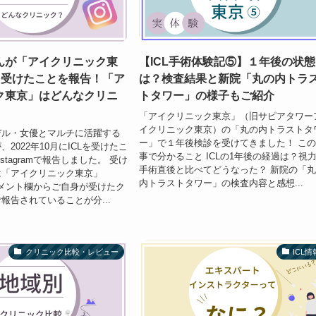
んが「アイクリニック東
【ICL手術体験記⑤】１年後の状態
を受けたことを報告！「ア
は？検査結果と新院「丸の内トラ
ク東京」はどんなクリニ
トタワー」の様子もご紹介
「アイクリニック東京」（旧サピアタワー
イクリニック東京）の「丸の内トラストタ
デル・女優とマルチに活躍する
ー」で１年後検診を受けてきました！ こ
2022年10月にICLを受けたこ
事で分かること ICLの1年後の経過は？視
stagramで報告しました。 受け
手術直後と比べてどうなった？ 新院の「
は「アイクリニック東京」
内トラストタワー」の検査内容と感想...
mのコメント欄からご自身が受けたク
報告されていることが分...
クリニック比較・レビュー
ICL情