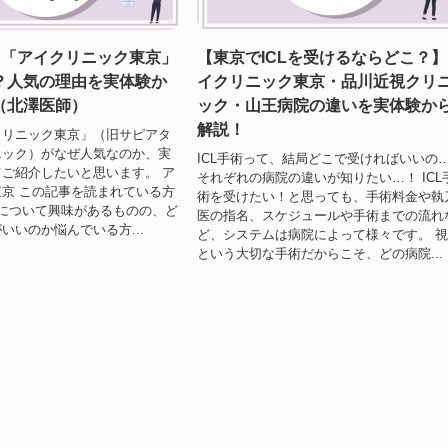
】「アイクリニック東京」
【東京でICLを受けるならどこ？
？人気の理由を実体験か
イクリニック東京・品川近視クリ
（北澤医師）
ック・山王病院の違いを実体験か
解説！
クリニック東京」（旧サピアタ
ニック）がなぜ人気なのか、実
ICL手術って、結局どこで受ければいいの
ご紹介したいと思います。 ア
それぞれの病院の違いが知りたい…！ ICL
京 この記事を読まれている方
術を受けたい！と思っても、手術料金や執
Lについて興味があるものの、ど
医の指名、スケジュールや手術までの流れ
いいのか悩んでいる方...
ど、システムは病院によって様々です。 
という大切な手術だからこそ、どの病院...