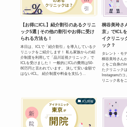
【お得にICL】紹介割引のあるクリニ
桐谷美玲さ
ック5選 | その他の割引やお得に受け
京」でICL
られる方法も！
イクリニッ
ック？
本日は、ICLで「紹介割引」を導入しているク
リニックをご紹介します！ 私も家族からの紹
タレント・モ
介制度を利用して「品川近視クリニック」で
桐谷美玲さんが、
ICLを受けました！ 一般的にICLの費用は50-
とをご自身のIn
80万円と言われています。 決して安い金額で
たクリニック
はないICL。 紹介制度や料金を支払う...
Instagra
リニック名をご
ICL情報